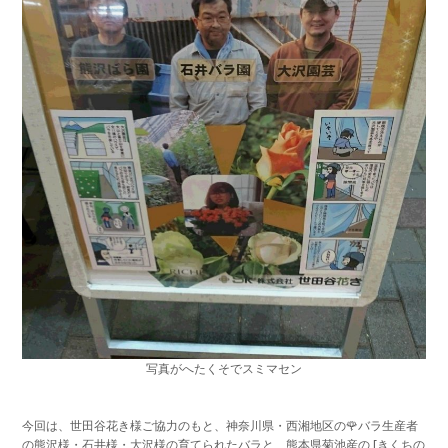
写真がへたくそでスミマセン
今回は、世田谷花き様ご協力のもと、神奈川県・西湘地区の🌹バラ生産者
の熊沢様・石井様・大沢様の育てられたバラと、熊本県菊池産の [きくちの