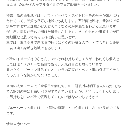
まんま] 染めかすみ草アルタイルのフェア販売を行いました。
神奈川県の西湘地区は、バラ・ガーベラ・スイトピー等の生産が盛んに行
われていて、品質も良好な地域でもあります。西湘南地区は、新幹線で横
浜をすぎますと速度がどんどん早くなるのが体感でもわかると思います
が、急に周りが平らで開けた風景になります。そこからの小田原までが西
湘地区だと思ってもらえれば良いと思います。
車では、東名高速で厚木まで行けばすぐの距離なので、とても至近な距離
にあり凄く身近な地域でもあります。
バラのイメージはみなさん、それぞれお持ちでしょうが、わたくし個人と
しては凄くメジャーな品目であり、人気品目だと思っています。
又わたくしギーマン世代ですと、バラの花束がイベント事の必須アイテム
だったような気がしてなりません。
当時の人気ドラマで「金曜日の妻たち」の主題歌 小林明子さんの 恋におち
ての歌詞の中にも白いバラがでてきていましたが、どうしようもない悲し
い気持ちを白いバラで表現していたのではないでしょうか？
ブルーハーツの曲には、「情熱の薔薇」という曲には、赤いバラがでてき
ます。
情熱＝赤いバラ