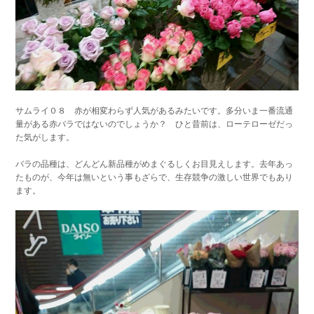
サムライ０８ 赤が相変わらず人気があるみたいです。多分いま一番流通
量がある赤バラではないのでしょうか？ ひと昔前は、ローテローゼだっ
た気がします。
バラの品種は、どんどん新品種がめまぐるしくお目見えします。去年あっ
たものが、今年は無いという事もざらで、生存競争の激しい世界でもあり
ます。