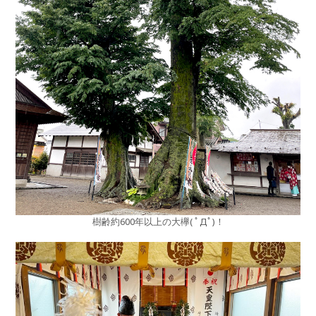
樹齢約600年以上の大欅( ﾟДﾟ)！