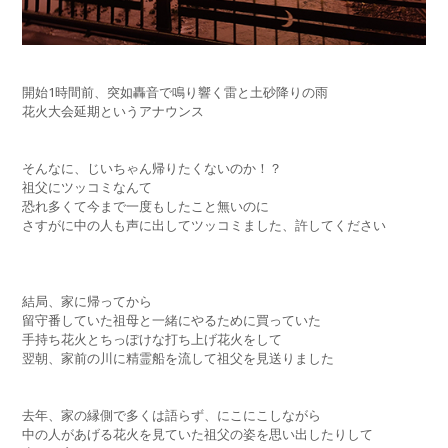
開始1時間前、突如轟音で鳴り響く雷と土砂降りの雨
花火大会延期というアナウンス
そんなに、じいちゃん帰りたくないのか！？
祖父にツッコミなんて
恐れ多くて今まで一度もしたこと無いのに
さすがに中の人も声に出してツッコミました、許してください
結局、家に帰ってから
留守番していた祖母と一緒にやるために買っていた
手持ち花火とちっぽけな打ち上げ花火をして
翌朝、家前の川に精霊船を流して祖父を見送りました
去年、家の縁側で多くは語らず、にこにこしながら
中の人があげる花火を見ていた祖父の姿を思い出したりして