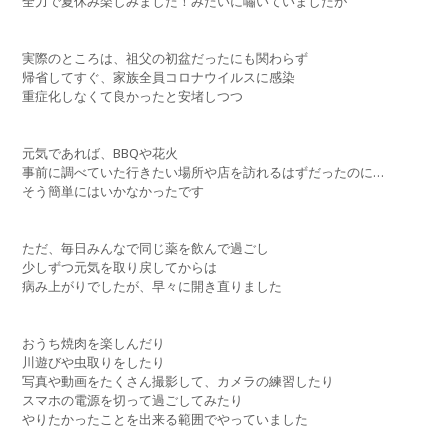
全力で夏休み楽しみました！みたいに嘯いていましたが
実際のところは、祖父の初盆だったにも関わらず
帰省してすぐ、家族全員コロナウイルスに感染
重症化しなくて良かったと安堵しつつ
元気であれば、BBQや花火
事前に調べていた行きたい場所や店を訪れるはずだったのに…
そう簡単にはいかなかったです
ただ、毎日みんなで同じ薬を飲んで過ごし
少しずつ元気を取り戻してからは
病み上がりでしたが、早々に開き直りました
おうち焼肉を楽しんだり
川遊びや虫取りをしたり
写真や動画をたくさん撮影して、カメラの練習したり
スマホの電源を切って過ごしてみたり
やりたかったことを出来る範囲でやっていました