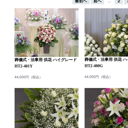
最初へ
前へ
...
2
葬儀式・法事用 供花 
葬儀式・法事用 供花 ハイグレード
HT2-400G
HT2-401Y
44,000円（税込）
44,000円（税込）