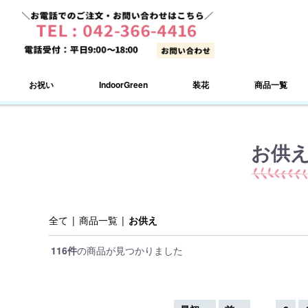
お祝い
IndoorGreen
装花
商品一覧
お供
全て
|
商品一覧
|
お供え
116件
の商品が見つかりました