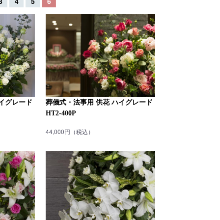
3
4
5
6
ハイグレード
葬儀式・法事用 供花 ハイグレード
HT2-400P
44,000円（税込）