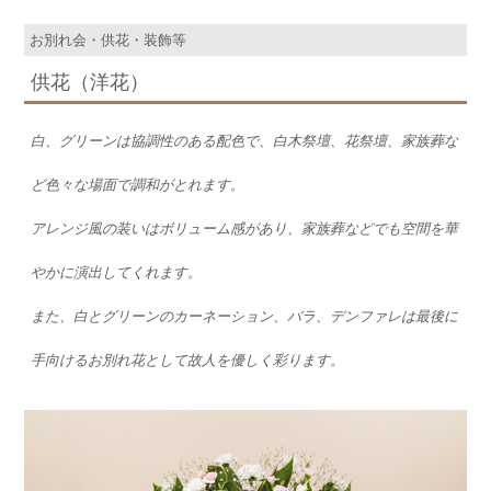
お別れ会・供花・装飾等
供花（洋花）
白、グリーンは協調性のある配色で、白木祭壇、花祭壇、家族葬な
ど色々な場面で調和がとれます。
アレンジ風の装いはボリューム感があり、家族葬などでも空間を華
やかに演出してくれます。
また、白とグリーンのカーネーション、バラ、デンファレは最後に
手向けるお別れ花として故人を優しく彩ります。