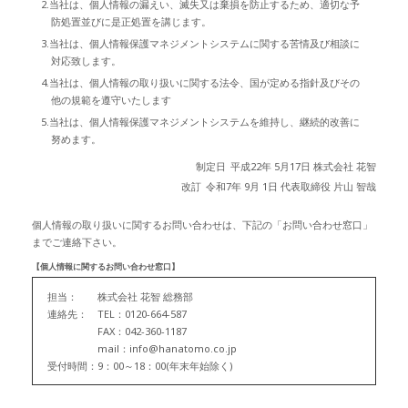
2.当社は、個人情報の漏えい、滅失又は棄損を防止するため、適切な予
防処置並びに是正処置を講じます。
3.当社は、個人情報保護マネジメントシステムに関する苦情及び相談に
対応致します。
4.当社は、個人情報の取り扱いに関する法令、国が定める指針及びその
他の規範を遵守いたします
5.当社は、個人情報保護マネジメントシステムを維持し、継続的改善に
努めます。
制定日
平成22年 5月17日 株式会社 花智
改訂
令和7年 9月 1日 代表取締役 片山 智哉
個人情報の取り扱いに関するお問い合わせは、下記の「お問い合わせ窓口」
までご連絡下さい。
【個人情報に関するお問い合わせ窓口】
担当：
株式会社 花智 総務部
連絡先：
TEL：0120-664-587
FAX：042-360-1187
mail：info@hanatomo.co.jp
受付時間：
9：00～18：00(年末年始除く)