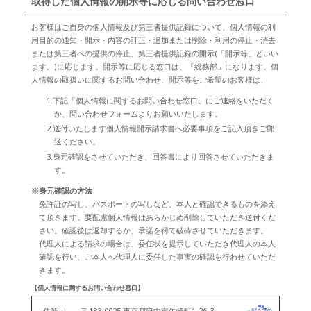
取得した個人情報の開示等に応じる問い合わせ窓口
お客様はご自身の個人情報及び第三者提供記録について、個人情報の利
用目的の通知・開示・内容の訂正・追加または削除・利用の停止・消去
または第三者への提供の停止、第三者提供記録の開示(「開示等」といい
ます。)に応じます。開示等に応じる窓口は、「総務部」になります。個
人情報の取扱いに関するお問い合わせ、開示等をご希望のお客様は、
1.下記「個人情報に関するお問い合わせ窓口」にご連絡をいただく
か、問い合わせフォームよりお願いいたします。
2.送付いたします個人情報開示請求書へ必要事項をご記入頂きご郵
送ください。
3.身元確認をさせていただき、回答書により回答させていただきま
す。
※身元確認の方法
免許証の写し、パスポートの写しなど、本人と確認できるものを添え
て頂きます。要配慮個人情報はあらかじめ削除していただき送付くだ
さい。確認後は返却するか、承諾を得て破砕させていただきます。
代理人による請求の場合は、委任状を提示していただき代理人の本人
確認を行い、ご本人へ代理人に委任した事実の確認を行わせていただ
きます。
【個人情報に関するお問い合わせ窓口】
住所：
〒183-0025 東京都府中市矢崎町1-26-3