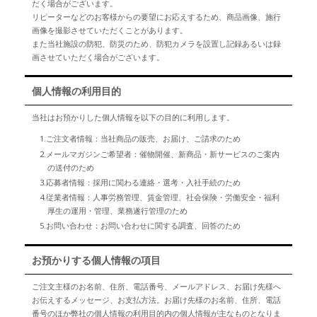
だく場合がございます。
リピーターなどのお客様からの要望にお応えするため、商品画像、施行
画像を撮影させていただくことがあります。
また当社施設の防犯、防災のため、防犯カメラを設置し記録あるいは録
画させていただく場合がございます。
個人情報の利用目的
当社はお預かりした個人情報を以下の目的に利用します。
1.ご注文者情報：当社商品の販売、お届け、ご請求のため
2.メールマガジンご希望者：催物開催、新商品・新サービスのご案内
の送付のため
3.応募者情報：採用に関わる連絡・選考・入社手続のため
4.従業者情報：人事労務管理、賃金管理、社会保険・労働安全・福利
厚生の運用・管理、業務遂行管理のため
5.お問い合わせ：お問い合わせに関する調査、回答のため
お預かりする個人情報の項目
ご注文主様のお名前、住所、電話番号、メールアドレス、お届け先様へ
お伝えするメッセージ、お支払方法。お届け先様のお名前、住所、電話
番号のほか弊社の個人情報の利用目的内の個人情報が主なものとなりま