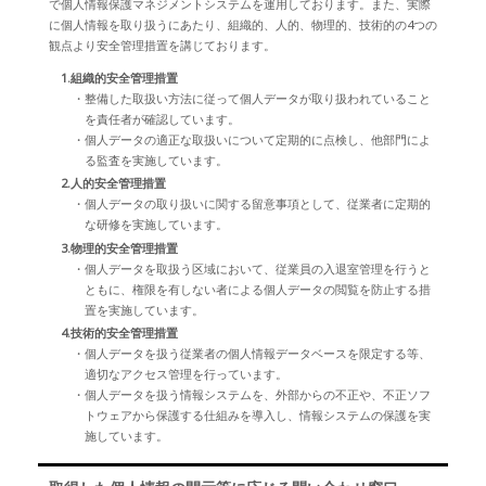
で個人情報保護マネジメントシステムを運用しております。また、実際
に個人情報を取り扱うにあたり、組織的、人的、物理的、技術的の4つの
観点より安全管理措置を講じております。
1.組織的安全管理措置
・整備した取扱い方法に従って個人データが取り扱われていること
を責任者が確認しています。
・個人データの適正な取扱いについて定期的に点検し、他部門によ
る監査を実施しています。
2.人的安全管理措置
・個人データの取り扱いに関する留意事項として、従業者に定期的
な研修を実施しています。
3.物理的安全管理措置
・個人データを取扱う区域において、従業員の入退室管理を行うと
ともに、権限を有しない者による個人データの閲覧を防止する措
置を実施しています。
4.技術的安全管理措置
・個人データを扱う従業者の個人情報データベースを限定する等、
適切なアクセス管理を行っています。
・個人データを扱う情報システムを、外部からの不正や、不正ソフ
トウェアから保護する仕組みを導入し、情報システムの保護を実
施しています。