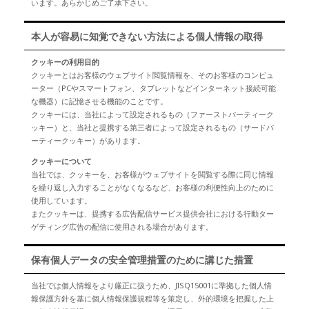
います。あらかじめご了承下さい。
本人が容易に知覚できない方法による個人情報の取得
クッキーの利用目的
クッキーとはお客様のウェブサイト閲覧情報を、そのお客様のコンピュ
ーター（PCやスマートフォン、タブレットなどインターネット接続可能
な機器）に記憶させる機能のことです。
クッキーには、当社によって設定されるもの（ファーストパーティーク
ッキー）と、当社と提携する第三者によって設定されるもの（サードパ
ーティークッキー）があります。
クッキーについて
当社では、クッキーを、お客様がウェブサイトを閲覧する際に同じ情報
を繰り返し入力することがなくなるなど、お客様の利便性向上のために
使用しています。
またクッキーは、提携する広告配信サービス提供会社における行動ター
ゲティング広告の配信に使用される場合があります。
保有個人データの安全管理措置のために講じた措置
当社では個人情報をより厳正に扱うため、JISQ15001に準拠した個人情
報保護方針を基に個人情報保護規程等を策定し、外的環境を把握した上