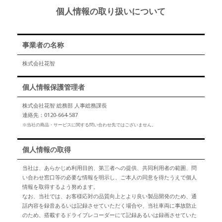
個人情報の取り扱いについて
事業者の名称
株式会社花智
個人情報保護管理者
株式会社花智 総務部 人事総務課長
連絡先：0120-664-587
※当社の商品・サービスに関する問い合わせ先ではございません。
個人情報の取得
当社は、あらかじめ利用目的、第三者への提供、共同利用者の範囲、問
い合わせ窓口等の必要な情報を明示し、ご本人の同意を得たうえで個人
情報を取得するよう努めます。
なお、当社では、お客様応対の品質向上とより良い製品開発のため、通
話内容を録音あるいは記録させていただく場合や、当社車両に事故防止
のため、搭載するドライブレコーダーにて記録あるいは録画させていた