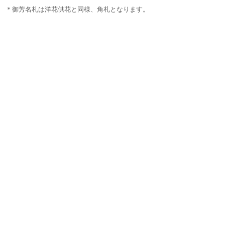
＊御芳名札は洋花供花と同様、角札となります。