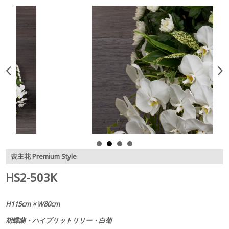
喪主花 Premium Style
HS2-503K
H115cm × W80cm
胡蝶蘭・ハイブリットリリー・白菊