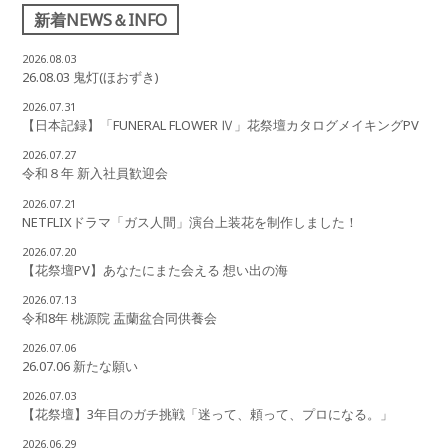
新着NEWS＆INFO
2026.08.03
26.08.03 鬼灯(ほおずき)
2026.07.31
【日本記録】「FUNERAL FLOWER Ⅳ」花祭壇カタログメイキングPV
2026.07.27
令和８年 新入社員歓迎会
2026.07.21
NETFLIXドラマ「ガス人間」演台上装花を制作しました！
2026.07.20
【花祭壇PV】あなたにまた会える 想い出の海
2026.07.13
令和8年 桃源院 盂蘭盆合同供養会
2026.07.06
26.07.06 新たな願い
2026.07.03
【花祭壇】3年目のガチ挑戦「迷って、頼って、プロになる。」
2026.06.29