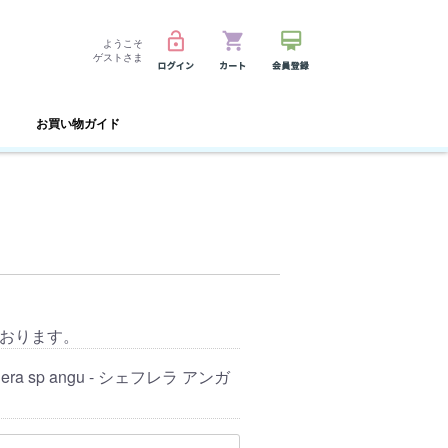
ようこそ
ゲストさま
お買い物ガイド
おります。
fflera sp angu - シェフレラ アンガ