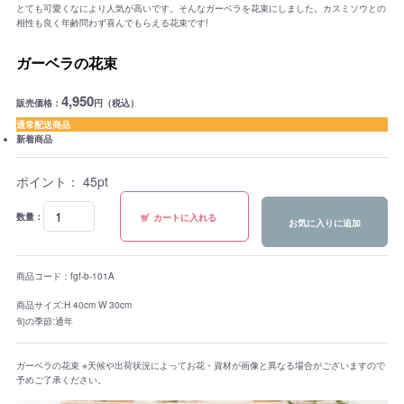
とても可愛くなにより人気が高いです。そんなガーベラを花束にしました。カスミソウとの
相性も良く年齢問わず喜んでもらえる花束です!
ガーベラの花束
4,950
販売価格：
円（税込）
通常配送商品
新着商品
ポイント：
45
pt
数量：
カートに入れる
お気に入りに追加
商品コード：fgf-b-101A
商品サイズ:H 40cm W 30cm
旬の季節:通年
ガーベラの花束 ※天候や出荷状況によってお花・資材が画像と異なる場合がございますので
予めご了承ください。