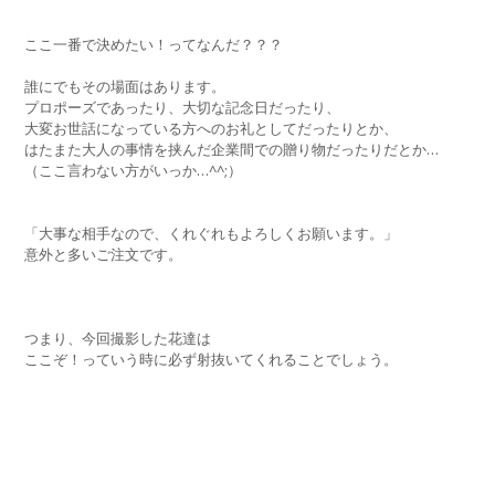
ここ一番で決めたい！ってなんだ？？？
誰にでもその場面はあります。
プロポーズであったり、大切な記念日だったり、
大変お世話になっている方へのお礼としてだったりとか、
はたまた大人の事情を挟んだ企業間での贈り物だったりだとか…
（ここ言わない方がいっか…^^;）
「大事な相手なので、くれぐれもよろしくお願います。」
意外と多いご注文です。
つまり、今回撮影した花達は
ここぞ！っていう時に必ず射抜いてくれることでしょう。