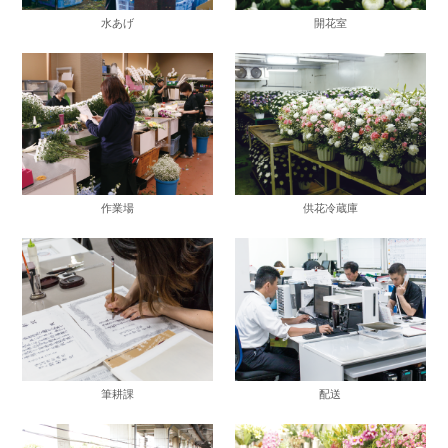
水あげ
開花室
作業場
供花冷蔵庫
筆耕課
配送