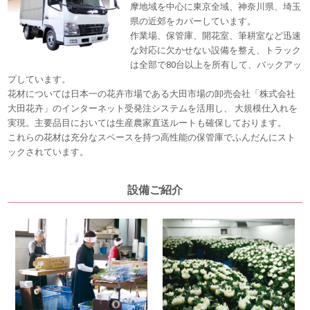
摩地域を中心に東京全域、神奈川県、埼玉
県の近郊をカバーしています。
作業場、保管庫、開花室、筆耕室など迅速
な対応に欠かせない設備を整え、トラック
は全部で80台以上を所有して、バックアッ
プしています。
花材については日本一の花卉市場である大田市場の卸売会社「株式会社
大田花卉」のインターネット受発注システムを活用し、 大規模仕入れを
実現。主要品目においては生産農家直送ルートも確保しております。
これらの花材は充分なスペースを持つ高性能の保管庫でふんだんにスト
ックされています。
設備ご紹介