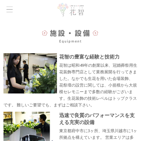
花智の豊富な経験と技術力
花智は昭和49年の創業以来、冠婚葬祭用生
花装飾専門店として業務展開を行ってきま
した。なかでも生花を用いた会場装飾、
花祭壇の設営に関しては、小規模から大規
模セレモニーまで多数の経験がございま
す。生花装飾の技術レベルはトップクラス
です。 難しいご要望でも、まずはご相談下さい。
迅速で良質のパフォーマンスを支
える充実の設備
東京都府中市に3ヶ所、埼玉県川越市に1ヶ
所拠点を構えています。 営業エリアは多