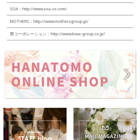
SOA：
http://www.soa-co.com/
MOTHERS：
http://www.mothersgroup.jp/
際コーポレーション：
http://www.kiwa-group.co.jp/