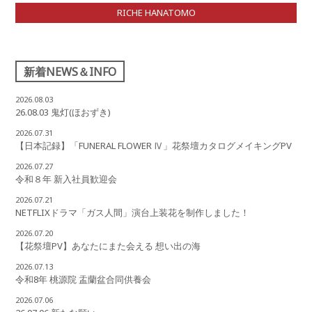
RICHE HANATOMO
新着NEWS＆INFO
2026.08.03
26.08.03 鬼灯(ほおずき)
2026.07.31
【日本記録】「FUNERAL FLOWER Ⅳ」花祭壇カタログメイキングPV
2026.07.27
令和８年 新入社員歓迎会
2026.07.21
NETFLIXドラマ「ガス人間」演台上装花を制作しました！
2026.07.20
【花祭壇PV】あなたにまた会える 想い出の海
2026.07.13
令和8年 桃源院 盂蘭盆合同供養会
2026.07.06