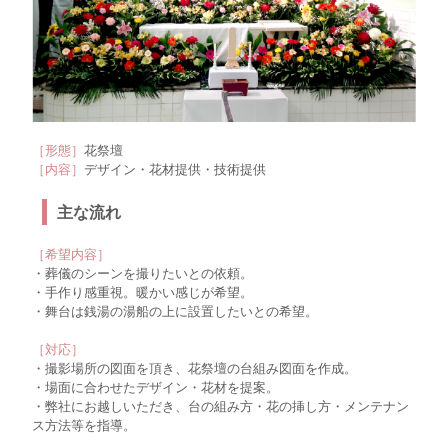
［形態］
花祭壇
［内容］
デザイン・花材提供・技術提供
主な流れ
［希望内容］
・葬儀のシーンを撮りたいとの依頼。
・手作り感重視。暖かい感じが希望。
・舞台は銭湯の湯船の上に設置したいとの希望。
［対応］
・撮影場所の図面を頂き、花祭壇の台組み図面を作成。
・場面に合わせたデザイン・花材を提案。
・弊社にお越しいただき、台の組み方・花の挿し方・メンテナン
ス方法等を指導。