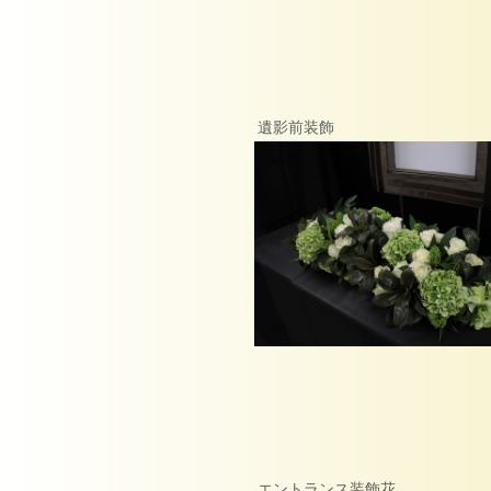
遺影前装飾
エントランス装飾花