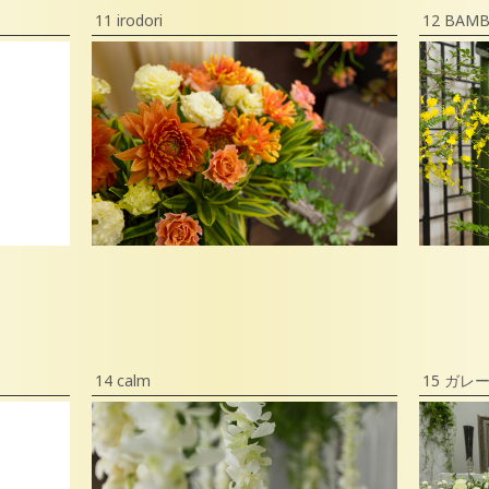
11 irodori
12 BAMB
14 calm
15 ガレ