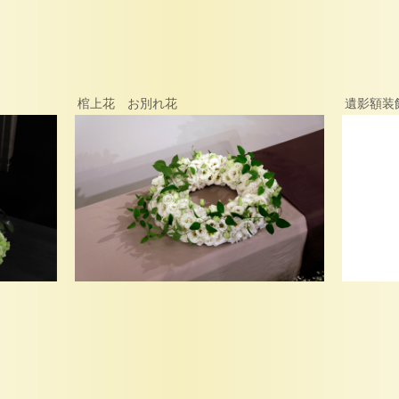
棺上花 お別れ花
遺影額装