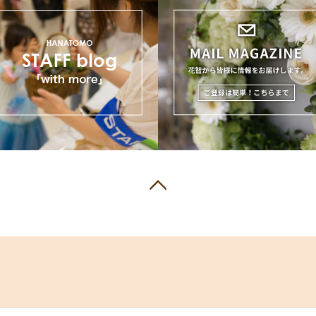
会社概要
|
採用情報
|
施設・設備
|
サイトマップ
|
リン