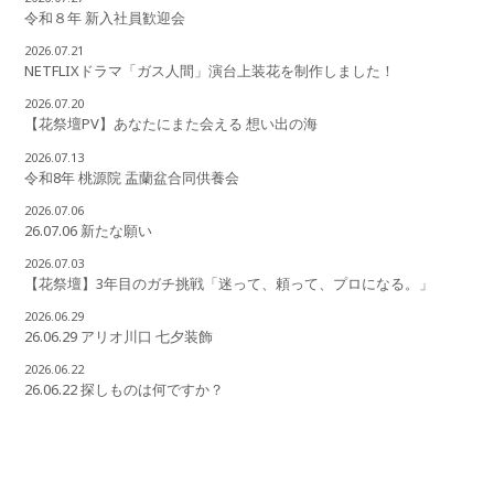
令和８年 新入社員歓迎会
2026.07.21
NETFLIXドラマ「ガス人間」演台上装花を制作しました！
2026.07.20
【花祭壇PV】あなたにまた会える 想い出の海
2026.07.13
令和8年 桃源院 盂蘭盆合同供養会
2026.07.06
26.07.06 新たな願い
2026.07.03
【花祭壇】3年目のガチ挑戦「迷って、頼って、プロになる。」
2026.06.29
26.06.29 アリオ川口 七夕装飾
2026.06.22
26.06.22 探しものは何ですか？