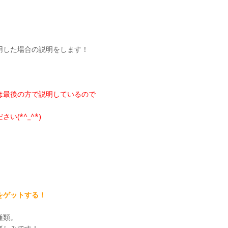
用した場合の説明をします！
は最後の方で説明しているので
(*^_^*)
をゲットする！
種類。