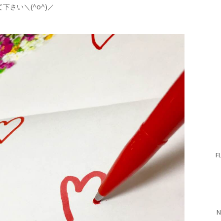
さい＼(^o^)／
F