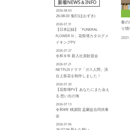
新着NEWS＆INFO
2026.08.03
26.08.03 鬼灯(ほおずき)
春の
2026.07.31
り情
【日本記録】「FUNERAL
FLOWER Ⅳ」花祭壇カタログメ
2021.
イキングPV
2026.07.27
令和８年 新入社員歓迎会
2026.07.21
NETFLIXドラマ「ガス人間」演
台上装花を制作しました！
2026.07.20
【花祭壇PV】あなたにまた会え
る 想い出の海
2026.07.13
令和8年 桃源院 盂蘭盆合同供養
会
2026.07.06
26.07.06 新たな願い