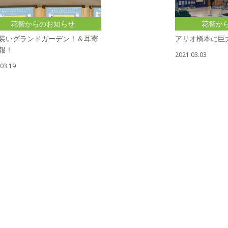
花智からのお知らせ
花智か
装いグランドガーデン！＆耳寄
アリオ橋本に巨
報！
2021.03.03
03.19