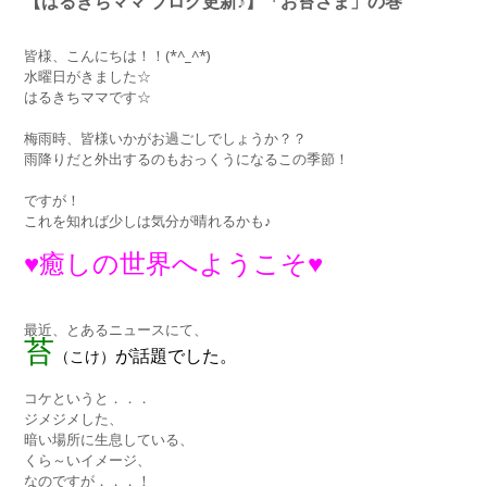
【はるきちママ ブログ更新♪】「お苔さま」の巻
皆様、こんにちは！！(*^_^*)
水曜日がきました☆
はるきちママです☆
梅雨時、皆様いかがお過ごしでしょうか？？
雨降りだと外出するのもおっくうになるこの季節！
ですが！
これを知れば少しは気分が晴れるかも♪
♥癒しの世界へようこそ♥
最近、とあるニュースにて、
苔
が話題でした
。
（こけ）
コケというと．．．
ジメジメした、
暗い場所に生息している、
くら～いイメージ、
なのですが．．．！