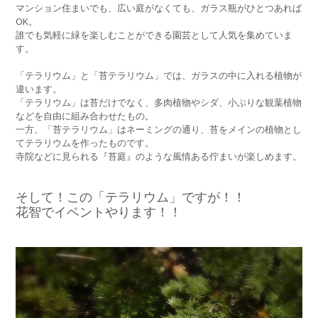
マンション住まいでも、広い庭がなくても、ガラス瓶がひとつあれば
OK。
誰でも気軽に緑を楽しむことができる園芸として人気を集めていま
す。
「テラリウム」と「苔テラリウム」では、ガラスの中に入れる植物が
違います。
「テラリウム」は苔だけでなく、多肉植物やシダ、小ぶりな観葉植物
などを自由に組み合わせたもの。
一方、「苔テラリウム」はネーミングの通り、苔をメインの植物とし
てテラリウムを作ったものです。
寺院などに見られる『苔庭』のような風情ある佇まいが楽しめます。
そして！この「テラリウム」ですが！！
花智でイベントやります！！