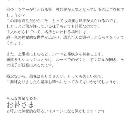
◎今！ツアーが行われる等、苔観光が人気となっているのはご存知で
しょうか？
この梅雨時期だからこそ、とっても綺麗な世界が見られるのです。
しとしとと雨が降っている様子もとても綺麗なのです。
手入れがされていて、名所といわれる場所には、
緑一色の神秘的な世界が広がり、訪れた人に癒やしと安らぎを与えて
くれます。
また、上級者にもなると、ルーペと霧吹きを持参します。
霧吹きをシュッシュとかけ、ルーペでのぞくと、すぐに葉が開き、そ
の様子が観察出来るのです。
残念ながら、画像はありませんが、とっても美しいので、
ご興味ありましたら是非お調べになってみてはいかがでしょうか。
そんな素敵な姿を、
お苔さま
と呼ぶと神秘的な明るいイメージになる気がします！(^^)