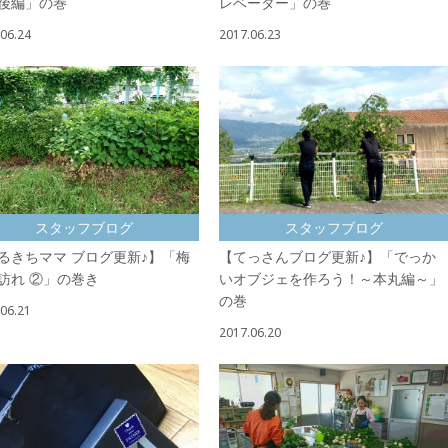
後編」の巻
レベーター」の巻
06.24
2017.06.23
スタッフブログ
スタッフブログ
るきちママ ブログ更新♪】「梅
【てっさんブログ更新♪】「でっか
訪れ ②」の巻き
いオブジェを作ろう！～本丸編～」
の巻
06.21
2017.06.20