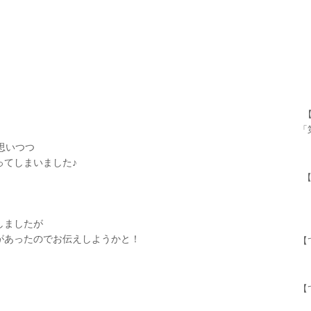
「
思いつつ
ってしまいました♪
しましたが
があったのでお伝えしようかと！
【
【