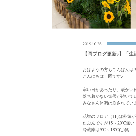
2019.10.28
【岡ブログ更新♪】「生
おはようの方もこんばんは
こんにちは！岡です♪
寒い日があったり、暖かい
落ち着かない気候が続いて
みなさん体調は崩されていま
花智のフロア（1F)は外気が
たぶんですが15～20℃無
冷蔵庫は9℃～13℃(‘_’)笑