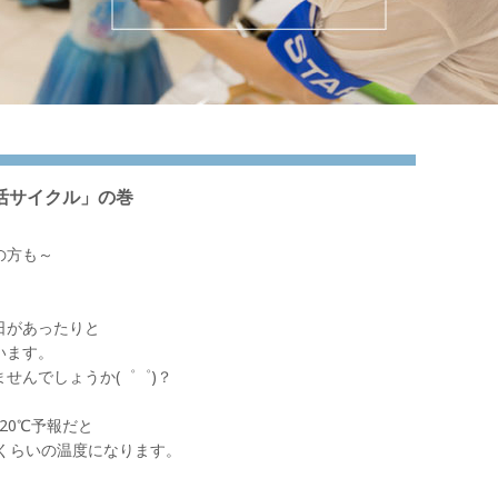
活サイクル」の巻
の方も～
日があったりと
います。
せんでしょうか(゜゜)？
20℃予報だと
いくらいの温度になります。