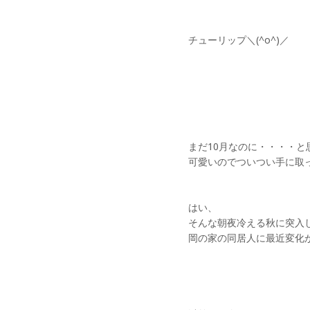
チューリップ＼(^o^)／
まだ10月なのに・・・・と
可愛いのでついつい手に取
はい、
そんな朝夜冷える秋に突入
岡の家の同居人に最近変化