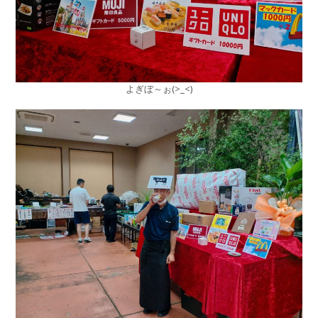
よぎぼ～ぉ(>_<)