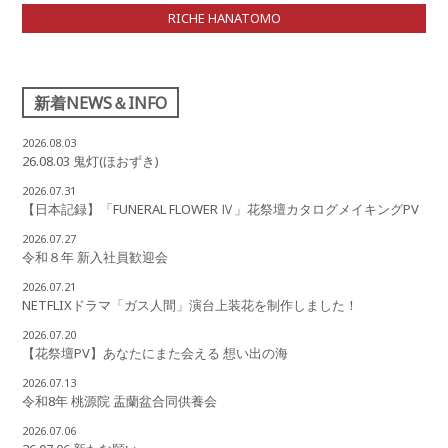
RICHE HANATOMO
新着NEWS＆INFO
2026.08.03
26.08.03 鬼灯(ほおずき)
2026.07.31
【日本記録】「FUNERAL FLOWER Ⅳ」花祭壇カタログメイキングPV
2026.07.27
令和８年 新入社員歓迎会
2026.07.21
NETFLIXドラマ「ガス人間」演台上装花を制作しました！
2026.07.20
【花祭壇PV】あなたにまた会える 想い出の海
2026.07.13
令和8年 桃源院 盂蘭盆合同供養会
2026.07.06