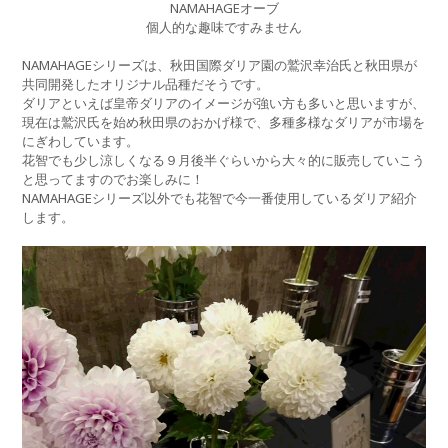
NAMAHAGEオーブ
個人的な趣味ですみません
NAMAHAGEシリーズは、秋田国際ダリア園の鷲沢幸治氏と秋田県が
共同開発したオリジナル品種だそうです。
ダリアといえば皇帝ダリアのイメージが強い方も多いと思いますが、
現在は鷲沢氏を始め秋田県のおかげ様で、多種多様なダリアが市場を
にぎわしています。
花智でも少し涼しくなる９月後半ぐらいから大々的に販売していこう
と思ってますのでお楽しみに！
NAMAHAGEシリーズ以外でも花智で今一番使用しているダリア紹介
します。