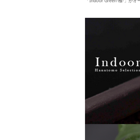
「Indoor Green-極-」