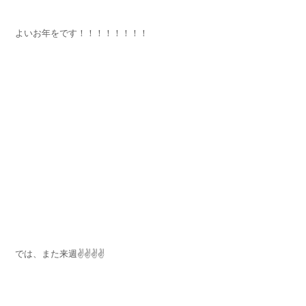
よいお年をです！！！！！！！！
では、また来週✌✌✌✌