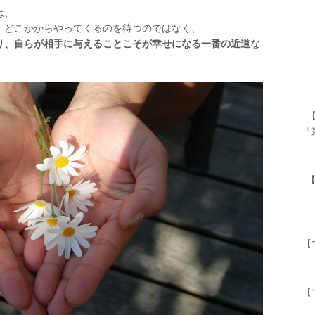
は、
、どこかからやってくるのを待つのではなく、
り、自らが相手に与えることこそが幸せになる一番の近道
な
「
【
【