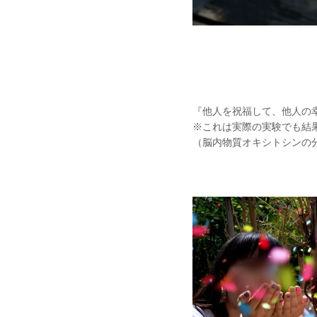
『他人を祝福して、他人の
※これは実際の実験でも結
（脳内物質オキシトシンの