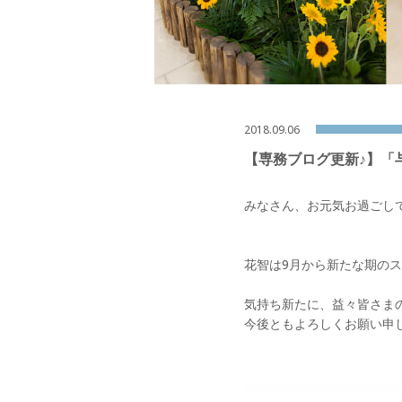
2018.09.06
【専務ブログ更新♪】「
みなさん、お元気お過ごしで
花智は9月から新たな期の
気持ち新たに、益々皆さま
今後ともよろしくお願い申