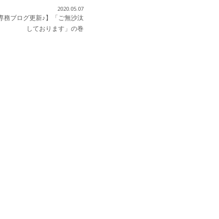
2020.05.07
専務ブログ更新♪】「ご無沙汰
しております」の巻