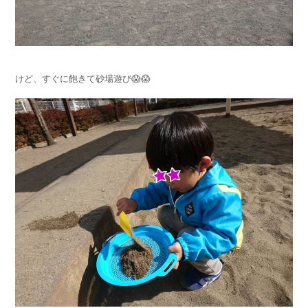
けど、すぐに飽きて砂場遊び😱😱