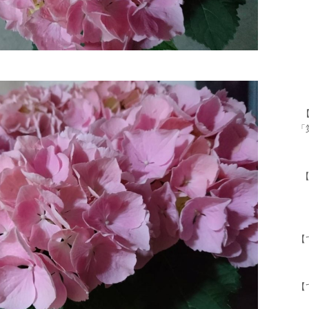
「
【
【