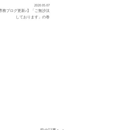
2020.05.07
専務ブログ更新♪】「ご無沙汰
しております」の巻
前の記事へ ＞