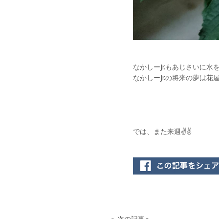
なかしーJr.もあじさいに
なかしーJr.の将来の夢は花
では、また来週✌️✌️
＜ 次の記事へ