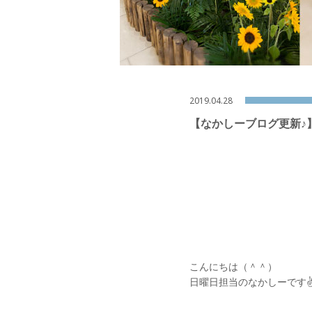
2019.04.28
【なかしーブログ更新♪
こんにちは（＾＾）
日曜日担当のなかしーです✌️