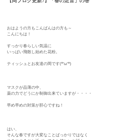
【岡ブログ更新♪】「春の足音」の巻
おはようの方もこんばんはの方も～
こんにちは！
すっかり春らしい気温に
いっぱい飛散し始めた花粉。
ティッシュとお友達の岡です(*’ω’*)
マスクが品薄の中、
薬の力でどうにか制御出来ていますが・・・・
早め早めの対策が肝心ですね！
はい、
そんな春ですが大変なことばっかりではなく