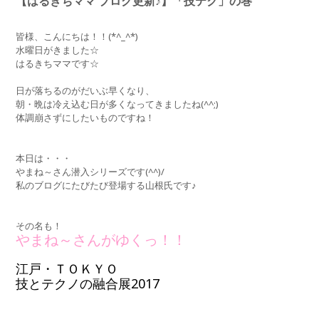
【はるきちママ ブログ更新♪】「技テク」の巻
皆様、こんにちは！！(*^_^*)
水曜日がきました☆
はるきちママです☆
日が落ちるのがだいぶ早くなり、
朝・晩は冷え込む日が多くなってきましたね(^^;)
体調崩さずにしたいものですね！
本日は・・・
やまね～さん潜入シリーズです(^^)/
私のブログにたびたび登場する山根氏です♪
その名も！
やまね～さんがゆくっ！！
江戸・ＴＯＫＹＯ
技とテクノの融合展2017