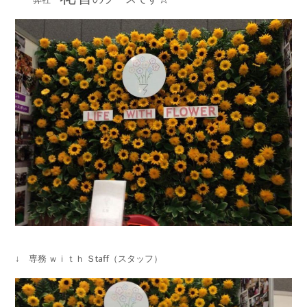
↓ 専務 ｗｉｔｈ Ｓtaff（スタッフ）