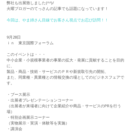
弊社も出展致しました(^^)/
火曜ブロガーのてっさんの記事でも話題になっています！
今回は、やま姉さん目線でお客さん視点でお忍び訪問！！
9月28日
ｉｎ 東京国際フォーラム
このイベントは・・・
中小企業・小規模事業者の事業の拡大・発展に貢献することを目的
に、
製品・商品・技術・サービスのＰＲや新規取引先の開拓、
また、同業種・異業種との情報交換の場としてのビジネスフェアで
す。
・ブース展示
・出展者プレゼンテーションコーナー
（出展者が来場者に向けて企業紹介や商品・サービスのPRを行う
場）
・特別企画展示コーナー
（実物展示・実演・体験等を実施）
・講演会