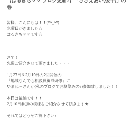
【はるきちママ ブログ更新♪】「ささえあい(後半)」の
巻
皆様、こんにちは！！(*^_^*)
水曜日がきました☆
はるきちママです☆
さて！
先週ご紹介させて頂きました・・・
1月27日＆2月10日の2回開催の
『地域なんでも相談員養成研修』に
やまね～さんが(私のブログでお馴染みの♪)参加致しました！！
本日は後編です！！
2月10日参加の模様をご紹介させて頂きます★
それではどうぞご覧下さい♪