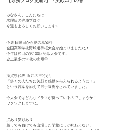
【専務ブログ更新♪】「笑顔😊」の巻
みなさん、こんにちは！
木曜日の専務ブログ
今週もよろしくお願いします✨
今週 日曜日から夏の風物詩
全国高等学校野球選手権大会が始まりましたね！
今年は節目の第100回記念大会です。
史上最多の56校の出場⚾️
滋賀県代表
近江の主将が、
「多くの人たちに笑顔と感動を与えられるように！」
という言葉を添えて選手宣誓をされていました。
今大会ではどんなドラマが待っているのでしょうか！
ワクワクしますね。
涙あり笑顔あり
勝っても負けても出場した学校にしか味わえない、