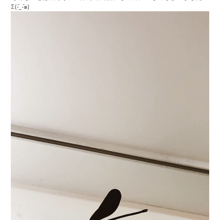
Σ(-᷅_-᷄๑)