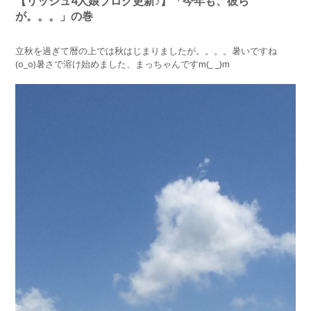
【リッシュ4人娘ブログ更新♪】「今年も、彼ら
が。。。」の巻
立秋を過ぎて暦の上では秋はじまりましたが。。。。暑いですね
(o_o)暑さで溶け始めました、まっちゃんですm(_ _)m