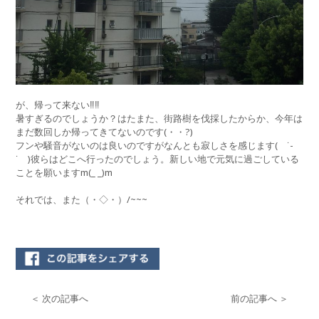
が、帰って来ない‼︎‼︎
暑すぎるのでしょうか？はたまた、街路樹を伐採したからか、今年は
まだ数回しか帰ってきてないのです(・・?)
フンや騒音がないのは良いのですがなんとも寂しさを感じます( ˙-
˙ )彼らはどこへ行ったのでしょう。新しい地で元気に過ごしている
ことを願いますm(_ _)m
それでは、また（・◇・）/~~~
＜ 次の記事へ
前の記事へ ＞