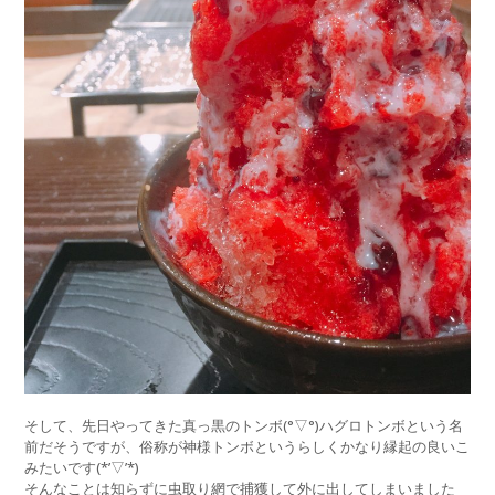
そして、先日やってきた真っ黒のトンボ(°▽°)ハグロトンボという名
前だそうですが、俗称が神様トンボというらしくかなり縁起の良いこ
みたいです(*’▽’*)
そんなことは知らずに虫取り網で捕獲して外に出してしまいました