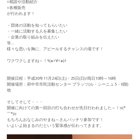
○相談や活動紹介
○各種販売
が行われます！
・団体の活動を知ってもらいたい
・一緒に活動する人を募集したい
・企業の取り組みを伝えたい
等…
様々な思いを胸に、アピールするチャンスの場です！
ワクワクしますね～！٩(๑>∀<๑)۶
開催日程：平成30年11月24日(土)・25日(日)/両日10時～16時
開催場所：府中市市民活動センター プラッツ(ル・シーニュ 5・6階)
他
そしてそして・・・
開催に向けての第一回目の打ち合わせが先日行われました～！ο(*
´˘`*)ο
もちろんおなじみのやまね～さんバッチリ参加です！
いよいよ始まるのだという緊張感が伝わってきます。