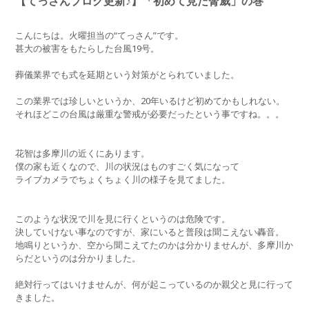
【てっさんブログ更新♪】「初めて見た脅威」の巻
こんにちは。火曜担当の“てっさん”です。
甚大の被害をもたらした台風19号。
葬儀業界でも式を延期という対策がとられていました。
この業界では珍しいというか、20年いるけど初めてかもしれない。
それほどこの台風は厳重な警戒が必要だったという事ですね。。。
花智は多摩川の近くにあります。
僕の家も近くなので、川の状況はものすごく気になって
ライブカメラでちょくちょく川の様子を見てました。
このような状況で川を見に行くというのは危険です。
決していけない事なのですが、家にいると普段は聞こえない轟音。
地鳴りというか、空から聞こえてたのかは分かりませんが、多摩川か
らだというのは分かりました。
絶対行ってはいけませんが、何が起こっているのか親父と見に行って
きました。