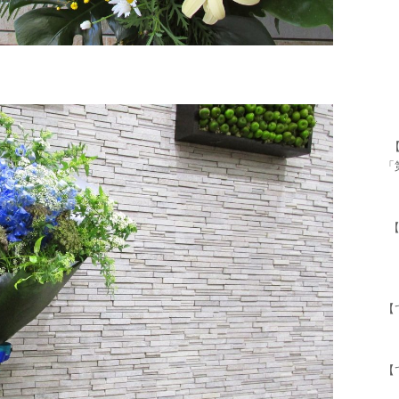
「
【
【