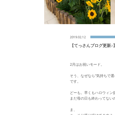
2019.02.12
【てっさんブログ更新♪
2月はお祝いモード。
そう、なぜなら“気持ちで
です。
どーも。早くもハロウィン
まだ母の日も終わってない
ま、