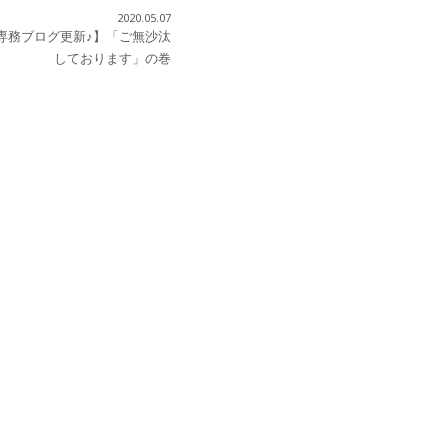
2020.05.07
専務ブログ更新♪】「ご無沙汰
しております」の巻