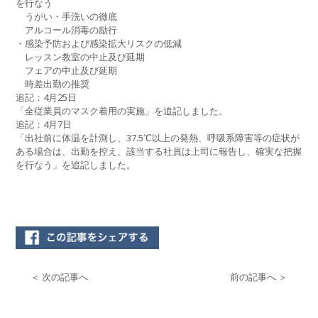
を行なう
うがい・手洗いの徹底
アルコール消毒の励行
・感染予防および感染拡大リスクの低減
レッスン教室の中止及び延期
フェアの中止及び延期
時差出勤の推奨
追記：4月25日
「全従業員のマスク着用の実施」を追記しました。
追記：4月7日
「出社前に体温を計測し、37.5℃以上の発熱、呼吸系障害等の症状が
ある場合は、出勤を控え、該当する社員は上司に報告し、確実な把握
を行なう」を追記しました。
＜ 次の記事へ
前の記事へ ＞